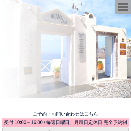
T
o
g
g
l
e
n
a
v
i
g
a
t
i
o
n
ご予約・お問い合わせはこちら
受付 10:00～16:00 / 毎週日曜日、月曜日定休日 完全予約制