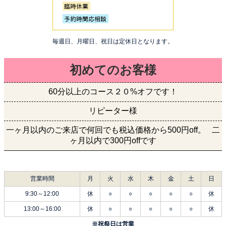
毎週日、月曜日、祝日は定休日となります。
初めてのお客様
60分以上のコース２０%オフです！
リピーター様
一ヶ月以内のご来店で何回でも税込価格から500円off。 二
ヶ月以内で300円offです
営業時間
月
火
水
木
金
土
日
9:30～12:00
休
○
○
○
○
○
休
13:00～16:00
休
○
○
○
○
○
休
※祝祭日は営業